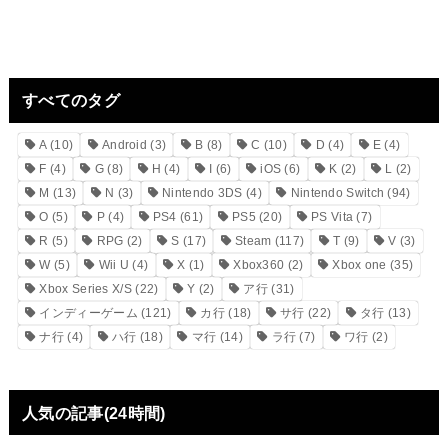
すべてのタグ
A
(10)
Android
(3)
B
(8)
C
(10)
D
(4)
E
(4)
F
(4)
G
(8)
H
(4)
I
(6)
iOS
(6)
K
(2)
L
(2)
M
(13)
N
(3)
Nintendo 3DS
(4)
Nintendo Switch
(94)
O
(5)
P
(4)
PS4
(61)
PS5
(20)
PS Vita
(7)
R
(5)
RPG
(2)
S
(17)
Steam
(117)
T
(9)
V
(3)
W
(5)
Wii U
(4)
X
(1)
Xbox360
(2)
Xbox one
(35)
Xbox Series X/S
(22)
Y
(2)
ア行
(31)
インディーゲーム
(121)
カ行
(18)
サ行
(22)
タ行
(13)
ナ行
(4)
ハ行
(18)
マ行
(14)
ラ行
(7)
ワ行
(2)
人気の記事(24時間)