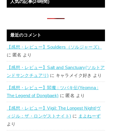
人気の記事(24時間)
最近のコメント
【感想・レビュー】Souldiers（ソルジャーズ）
に
匿名
より
【感想・レビュー】Salt and Sanctuary(ソルトア
ンドサンクチュアリ)
に
キャラメイク好き
より
【感想・レビュー】閻魔 : ツバキ伝(Yeomna :
The Legend of Dongbaek)
に
匿名
より
【感想・レビュー】Vigil: The Longest Night(ヴ
ィジル：ザ・ロンゲストナイト)
に
まよねーず
より