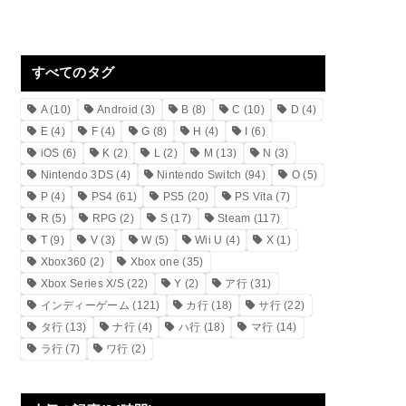
すべてのタグ
A
(10)
Android
(3)
B
(8)
C
(10)
D
(4)
E
(4)
F
(4)
G
(8)
H
(4)
I
(6)
iOS
(6)
K
(2)
L
(2)
M
(13)
N
(3)
Nintendo 3DS
(4)
Nintendo Switch
(94)
O
(5)
P
(4)
PS4
(61)
PS5
(20)
PS Vita
(7)
R
(5)
RPG
(2)
S
(17)
Steam
(117)
T
(9)
V
(3)
W
(5)
Wii U
(4)
X
(1)
Xbox360
(2)
Xbox one
(35)
Xbox Series X/S
(22)
Y
(2)
ア行
(31)
インディーゲーム
(121)
カ行
(18)
サ行
(22)
タ行
(13)
ナ行
(4)
ハ行
(18)
マ行
(14)
ラ行
(7)
ワ行
(2)