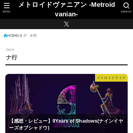
メトロイドヴァニアン -Metroid
MENU
SEARCH
vanian-
HOME
タグ : ナ行
ナ行
メトロイドライク
【感想・レビュー】9Years of Shadows(ナインイヤ
ーズオブシャドウ)