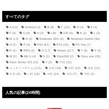
すべてのタグ
A
(10)
Android
(3)
B
(8)
C
(10)
D
(4)
E
(4)
F
(4)
G
(8)
H
(4)
I
(6)
iOS
(6)
K
(2)
L
(2)
M
(13)
N
(3)
Nintendo 3DS
(4)
Nintendo Switch
(94)
O
(5)
P
(4)
PS4
(61)
PS5
(20)
PS Vita
(7)
R
(5)
RPG
(2)
S
(17)
Steam
(117)
T
(9)
V
(3)
W
(5)
Wii U
(4)
X
(1)
Xbox360
(2)
Xbox one
(35)
Xbox Series X/S
(22)
Y
(2)
ア行
(31)
インディーゲーム
(121)
カ行
(18)
サ行
(22)
タ行
(13)
ナ行
(4)
ハ行
(18)
マ行
(14)
ラ行
(7)
ワ行
(2)
人気の記事(24時間)