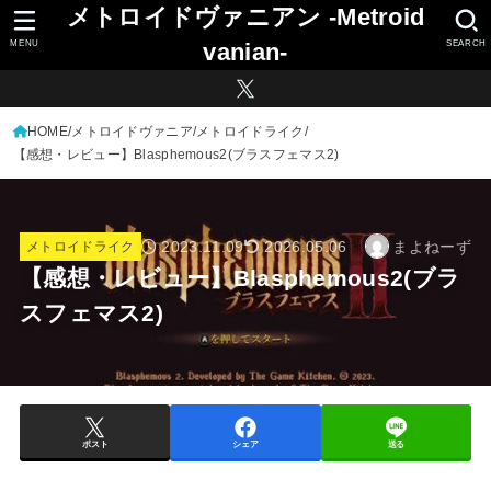
メトロイドヴァニアン -Metroid
MENU
SEARCH
vanian-
HOME
メトロイドヴァニア
メトロイドライク
【感想・レビュー】Blasphemous2(ブラスフェマス2)
2023.11.09
まよねーず
2026.05.06
メトロイドライク
【感想・レビュー】Blasphemous2(ブラ
スフェマス2)
ポスト
シェア
送る