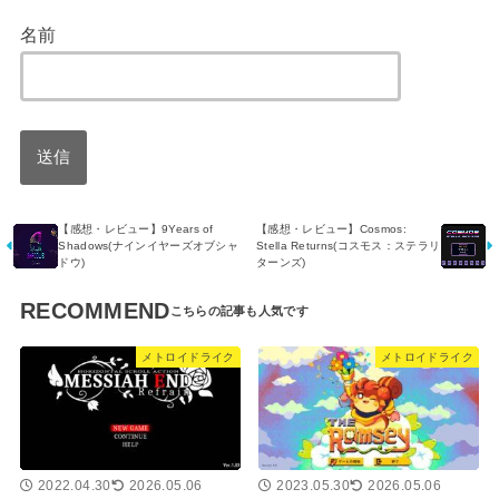
名前
【感想・レビュー】9Years of
【感想・レビュー】Cosmos:
Shadows(ナインイヤーズオブシャ
Stella Returns(コスモス：ステラリ
ドウ)
ターンズ)
RECOMMEND
メトロイドライク
メトロイドライク
2022.04.30
2026.05.06
2023.05.30
2026.05.06